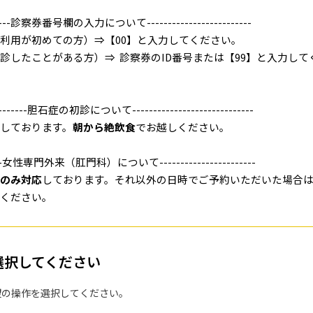
---
診察券番号欄の入力について
-------------------------
利用が初めての方）⇒【
00
】と入力してください。
診したことがある方）⇒ 診察券のID番号または【
99
】と入力して
-------
胆石症の初診について
-----------------------------
しております。
朝から絶飲食
でお越しください。
-
女性専門外来（肛門科）について
-----------------------
のみ対応
しております。それ以外の日時でご予約いただいた場合
ください。
選択してください
望の操作を選択してください。