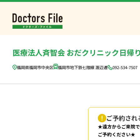
医療法人斉智会 おだクリニック日帰
福岡県福岡市中央区
福岡市地下鉄七隈線 渡辺通
092-534-7507
ご予約され
★遠方からご来院で
ご予約ください★